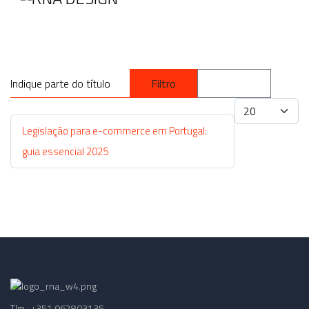
AGÊNCIA
SERVIÇOS
PORTFOLIO
NOTÍCIAS /
Indique parte do título
Filtro
Limpar
BLOG
Qtd. a mostrar
CONTACTOS
Legislação para e-commerce em Portugal:
guia essencial 2025
Tlm.: +351 962803135