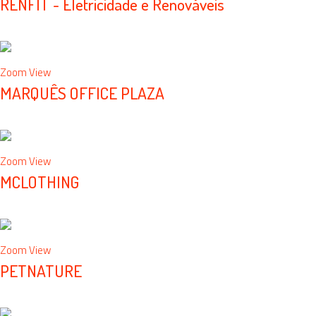
RENFIT - Eletricidade e Renováveis
branding, id corporativa, publicidade, website
Zoom
View
MARQUÊS OFFICE PLAZA
branding, id corporativa, website
Zoom
View
MCLOTHING
Multimedia
Zoom
View
PETNATURE
branding, package