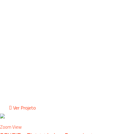
PALÁCIO
TUDO PARA O
SEU
CASAMENTO
BRANDING / WEBDESIGN
Ver Projeto
Zoom
View