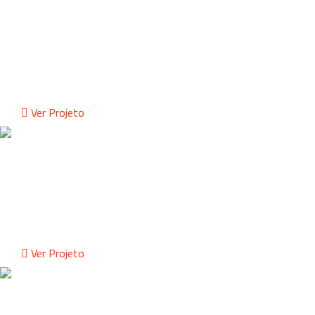
CARPINTARIA
BRANDING /WEB DESIGN
Ver Projeto
COM ESCALA
WEBDESIGN
Ver Projeto
NOIVAS DO