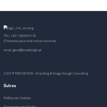
Tlm.: +351 962803135
(Chamada para rede móvel nacional)
email:
geral@rnadesign.pt
2025 © RNA DESIGN - Branding & Image Design Consulting
Outros
Política de Cookies
Tratamento dos Dados