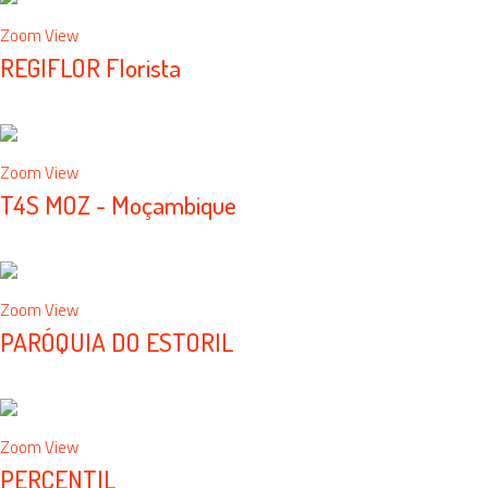
Zoom
View
REGIFLOR Florista
e-Commerce, website
Zoom
View
T4S MOZ - Moçambique
branding, id corporativa, publicidade
Zoom
View
PARÓQUIA DO ESTORIL
redesign, website
Zoom
View
PERCENTIL